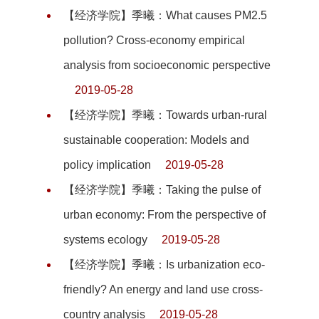
【经济学院】季曦：What causes PM2.5
pollution? Cross-economy empirical
analysis from socioeconomic perspective
2019-05-28
【经济学院】季曦：Towards urban-rural
sustainable cooperation: Models and
policy implication
2019-05-28
【经济学院】季曦：Taking the pulse of
urban economy: From the perspective of
systems ecology
2019-05-28
【经济学院】季曦：Is urbanization eco-
friendly? An energy and land use cross-
country analysis
2019-05-28