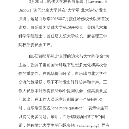
3月20日，哈佛大学校长白乐瑞（Lawrence S.
Bacow）访问北京大学并在“大学堂·北大讲坛”发表
演讲，这是白乐瑞2018年7月接任哈佛校长以来首次
访华。白乐瑞为哈佛大学第29任校长，美国艺术和
科学学院院士，曾任塔夫茨大学校长、麻省理工学
院校务委员会主席。
白乐瑞的演讲以“真理的追求与大学的使命”为
主题，强调了当前国际环境下思想多元化和高校合
作的重要性。在现场提问环节，白乐瑞与北大学生
交流气氛活跃，场下不时发出阵阵笑声和掌声。工
作人员原本计划提供3到4个提问机会，但高质量提
问频出。在工作人员示意只剩最后一个提问机会
时，白乐瑞回应说“one more question”，表示学生可
以提问更多问题。最后，白乐瑞现场回答了9个问
题，并称赞北大学生的问题尖锐（challenging）而有