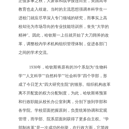
正值多事之秋，大萧条和战争接连而至，美国高等
教育也走入歧途。当时的主流思想强调本科学生一
进校门就应尽早深入专门领域的研究，而事实上高
校却沦为市场导向的专业技能培训所，丧失“大学的
精神”。因此，哈钦斯一上任就开始了大刀阔斧的改
革，调整校内学术机构组织管理体制，促进各部门
之间的学术交流。
1930年，哈钦斯将原有的39个系划为“生物科
学”“人文科学”“自然科学”“社会科学”四个学部，形
成了今日芝大“四大研究生院”的雏形。组织机构改革
离不开配套的权力分配制度，为此，哈钦斯将预算
和行政职能从校长办公室剥离，分别下放到学部和
各学院。学校层面把握原则，负责统筹协调和宏观
管理，而学部、院系层面则获得了更多自主权。“学
部制改革”是一次成功的创举，在行政方面，它简政