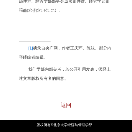
邮件群、经管学部部务会成员邮件群、经管学部邮
箱gjgxb@pku.edu.cn）。
[1]
摘录
自央广网，作者王庆环、陈沫。部分内
容经编者编辑。
我们学部内部参考，若公开引用发表，须经上
述文章版权所有者的同意。
返回
版权所有©北京大学经济与管理学部