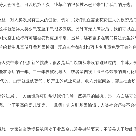
分人会同意。可以说第四次工业革命的很多技术已经来到了我们的身边。
收益，对人类发展有巨大的促进。例如，我们现在需要花费巨大的投资治
这样就使得人类少患甚至不患很多疾病。另外有无人驾驶后，我们可以在
低，到太空去旅行有可能会变得更加平常。当然，还有更多在我们身边发生
片给新生儿童做耳聋基因检测，现在每年都能让1万多名儿童免受耳聋的
给人类带来了很多新的挑战，很多是我们以前从来没有碰到过的。牛津大
能在今后的十年、二十年要被机器人、或者第四次工业革命带来的自动化取
被取代的。由于就业被替代，所产生的就业问题、收入分配问题，都是社会
新的进展，一方面也许可以帮助我们消除一些疾病的困扰，另一方面还可
更漂亮、个子更高的婴儿等等。一旦我们进入到基因编辑，人类社会还会不
挑战，大家知道数据是第四次工业革命非常关键的要素，不管是人工智能