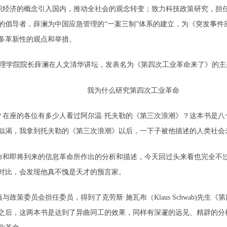
知识经济的概念引入国内，推动全社会的观念转变；致力科技政策研究，担
的倡导者，薛澜为中国应急管理的“一案三制”体系的建立，为《突发事件
多革新性的观点和举措。
公共管理学院院长薛澜在人文清华讲坛，发表名为《第四次工业革命来了》的
我为什么研究第四次工业革命
？在座的各位有多少人看过阿尔温·托夫勒的《第三次浪潮》？这本书是八
似渴，我拿到托夫勒的《第三次浪潮》以后，一下子被他描述的人类社会
命和即将到来的信息革命所作出的分析和描述，今天回过头来看也完全不
对比，会发现他真不愧是天才的预言家。
政策委员会担任委员，得到了克劳斯·施瓦布（Klaus Schwab)先
之后，这两本书是达到了异曲同工的效果，同样有深邃的远见、精辟的分