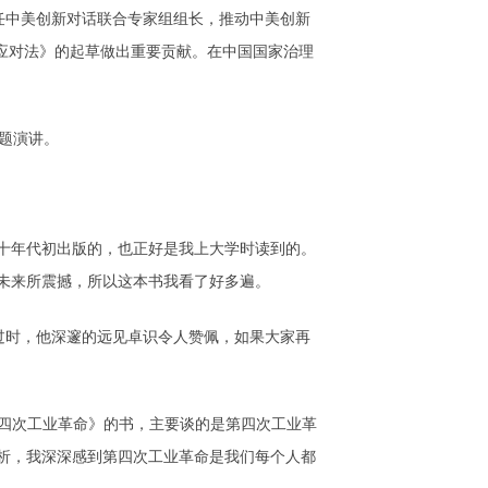
任中美创新对话联合专家组组长，推动中美创新
应对法》的起草做出重要贡献。在中国国家治理
主题演讲。
十年代初出版的，也正好是我上大学时读到的。
未来所震撼，所以这本书我看了好多遍。
过时，他深邃的远见卓识令人赞佩，如果大家再
生《第四次工业革命》的书，主要谈的是第四次工业革
析，我深深感到第四次工业革命是我们每个人都