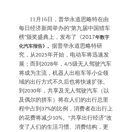
11
月16
日，普华永道思略特在由
每日经济新闻举办的“第九届中国猎车
榜”颁奖盛典上，发布了《2017
年数字
据普华永道思略特研
化汽车报告》。
究，从
年开始，电动车将迅速发
2025
展；而到
年，
级无人驾驶汽车
2028
4/5
将成为主流，机器人出租车等小众领
域的出行方式不久后也将快速扩张。
到
年，共享及无人驾驶汽车（以
2030
及偶尔的拼车）将在人们的出行总里
程中占到
的比例，消费者在出行上
37%
的花费将减少
。
“共享出行经济”改
10%
变了人们的生活习惯、消费结构，更