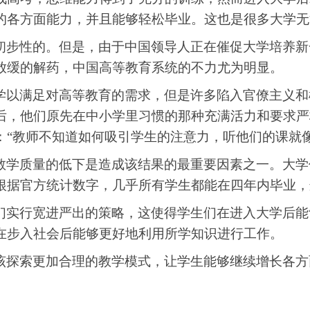
的各方面能力，并且能够轻松毕业。这也是很多大学无
初步性的
。
但是
，
由于中国领导人正在催促大学培养新
放缓的解药
，
中国高等教育系统的不力尤为明显
。
学以满足对高等教育的需求
，
但是许多陷入官僚主义和
后
，
他们原先在中小学里习惯的那种充满活力和要求严
：“教师不知道如何吸引学生的注意力，听他们的课就像
教学质量的
低
下是造成该结果的最重要因素之一
。
大学
根据官方统计数字，几乎所有学生都能在四年内毕业，
们实行宽进严出的策略，这使得学生们在进入大学后能
在步入社会后能够更好地利用所学知识进行工作。
该探索更加合理的教学模式，让学生能够继续增长各方