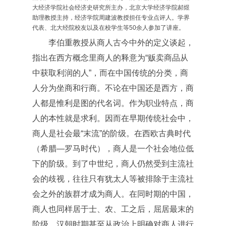
大经济学院社会经济史研究所主办，北京大学经济学院郝煜
助理教授主持，经济学院周建波教授担任专业点评人。学界
代表、北大经院校友以及在校学生等50余人参加了讲座。
李伯重教授从商人古今中外的定义谈起，
指出在西方概念里商人的释意为“贩卖商品从
中获取利润的人”，而在中国传统的分类，商
人分为坐商和行商。不论在中国还是西方，商
人都是惟利是图的代名词。作为职业特点，商
人的本性就是求利。因而在早期传统社会中，
商人是社会最“末流”的阶级。在西欧古典时代
（希腊—罗马时代），商人是一个社会地位低
下的阶级。到了中世纪，商人仍然受到主流社
会的歧视，往往只有犹太人等被排除于主流社
会之外的族群才成为商人。在同时期的中国，
商人也同样居于士、农、工之后，屈居最末的
阶级。汉朝时期甚至从政治上明确对商人进行