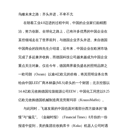
鸟瞰未来之路：齐头并进，不卑不亢
在朝着工业
4.0
迈进的过程中间，中国的企业家们励精图
治，努力创新。全球化之路上，已有许多优秀的中国企业在
某些领域走在了世界前列，与德国企业齐头并进。来自德国
中国商会的段炜先生介绍道，近年来，中国企业在欧洲市场
完成了多起兼并收购，而德国科技公司越来越成为中国企业
重点关注对象。仅在今年，德国商界最负盛名的照明品牌之
一欧司朗（
Osram
）以逾
4
亿欧元的价格，将其照明业务出售
给由中国
LED
厂商木林森
(MLS)
牵头的一个财团；北京控股以
14.4
亿欧元收购德国垃圾能源公司
EEW
；中国化工同意以
9.25
亿欧元收购德国机械制造商克劳斯玛菲（
KraussMaffei
）。
与此同时，飞速发展的中国也面对着部分西方媒体的“傲
慢”与“偏见”。《金融时报》（
Financial Times
）
8
月份的一份
报道中提到，美的集团在收购库卡（
Kuka
）机器人公司时遇