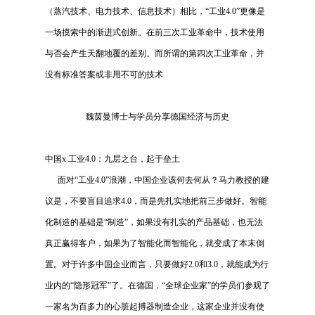
（蒸汽技术、电力技术、信息技术）相比，“工业
4.0
”更像是
一场摸索中的渐进式创新。在前三次工业革命中，技术使用
与否会产生天翻地覆的差别。而所谓的第四次工业革命，并
没有标准答案或非用不可的技术
魏茵曼博士与学员分享德国经济与历史
中国
x
工业
4.0
：九层之台，起于垒土
面对“工业
4.0
”浪潮，中国企业该何去何从？马力教授的建
议是，不要盲目追求
4.0
，而是先扎实地把前三步做好。智能
化制造的基础是“制造”，如果没有扎实的产品基础，也无法
真正赢得客户，如果为了智能化而智能化，就变成了本末倒
置。对于许多中国企业而言，只要做好
2.0
和
3.0
，就能成为行
业内的“隐形冠军”了。在德国，“全球企业家”的学员们参观了
一家名为百多力的心脏起搏器制造企业，这家企业并没有使