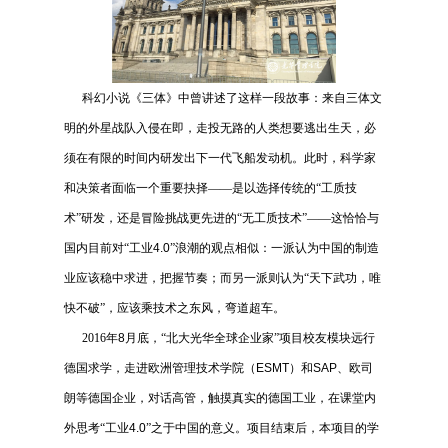
科幻小说《三体》中曾讲述了这样一段故事：来自三体文
明的外星战队入侵在即，走投无路的人类想要逃出生天，必
须在有限的时间内研发出下一代飞船发动机。此时，科学家
和决策者面临一个重要抉择——是以选择传统的“工质技
术”研发，还是冒险挑战更先进的“无工质技术”——这恰恰与
国内目前对“工业
4.0
”浪潮的观点相似：一派认为中国的制造
业应该稳中求进，把握节奏；而另一派则认为“天下武功，唯
快不破”，应该乘技术之东风，弯道超车。
2016
年
8
月底，“北大光华全球企业家”项目校友模块远行
德国求学，走进欧洲管理技术学院（
ESMT
）和
SAP
、欧司
朗等德国企业，对话高管，触摸真实的德国工业，在课堂内
外思考“工业
4.0
”之于中国的意义。项目结束后，本项目的学