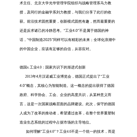
术主任、北京大学光华管理学院组织与战略管理系马力教
授，及同行的金融学系刘力教授，与我们分享了此行的收
获。前沿技术固然重要，创新模式固然有趣，然而最重要的
还是反求诸己的冷静思考。“工业
4.0
”不是属于德国的神
话，“中国制造
2025
”同样可以有精彩的未来；全球化浪潮中
的中国企业，应该有足够的自信，从容应对。
德国
x
工业
4.0
：国家共识下的渐进式创新
2013
年
4
月汉诺威工业博览会，德国正式提出了“工业
4.0
”概念，其核心为智能制造。这一概念的提出获得了德国
政府、科学协会、工会、企业的高度共识，从某种意义而
言，这是一次国家战略层面的品牌建设。此次，保守的德国
人成为了改革的推动者，希望通过改革，在整个世界重塑制
造业生态系统的过程中占据市场的主导地位。
如何理解“工业
4.0
”？工业
4.0
不是一个统一的技术，而是