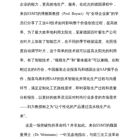
企业的能力，更高效地生产、服务。在此次的德国课程中，
来自
ESMT
的博雅斯教授（
Prof. Boyaci
）与“全球企业家”的学
员们分享了工业
4.0
技术如何影响整个价值创造过程，提高效
率。为了最大效率地利用太阳光，某家德国百叶窗生产公司
在叶片上加装了智能芯片，在不同的季节根据温度、光照强
度自动调节叶片，这个简单的技术就可以提高太阳光的利用
率。有了智能技术，“规模生产”和“量体裁衣”可以兼顾。在刚
刚过去的
8
月份，中国服装企业报喜鸟和德国企业
SAP
握手合
作，报喜鸟将利用
SAP
的技术智能化并简化生产过程与沟通
环节，满足定制化工艺路线需求，即时获取生产过程和质量
分析报告，以更好的效率灵活应对时尚行业多变的市场需求
——刘力教授称之为“让个性化的产品通过流水线生产出
来”。
这是一场突破性的革命吗？并非如此。来自
ESMT
的魏茵
曼博士（
Dr. Weinmann
）一针见血地指出，与前三次工业革命