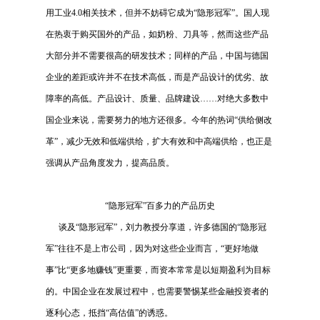
用工业
4.0
相关技术，但并不妨碍它成为“隐形冠军”。国人现
在热衷于购买国外的产品，如奶粉、刀具等，然而这些产品
大部分并不需要很高的研发技术；同样的产品，中国与德国
企业的差距或许并不在技术高低，而是产品设计的优劣、故
障率的高低。产品设计、质量、品牌建设……对绝大多数中
国企业来说，需要努力的地方还很多。今年的热词“供给侧改
革”，减少无效和低端供给，扩大有效和中高端供给，也正是
强调从产品角度发力，提高品质。
“隐形冠军”百多力的产品历史
谈及“隐形冠军”，刘力教授分享道，许多德国的“隐形冠
军”往往不是上市公司，因为对这些企业而言，“更好地做
事”比“更多地赚钱”更重要，而资本常常是以短期盈利为目标
的。中国企业在发展过程中，也需要警惕某些金融投资者的
逐利心态，抵挡“高估值”的诱惑。