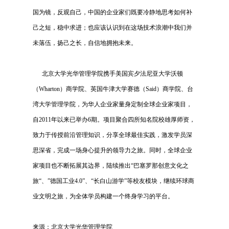
国为镜，反观自己，中国的企业家们既要冷静地思考如何补
己之短，稳中求进；也应该认识到在这场技术浪潮中我们并
未落伍，扬己之长，自信地拥抱未来。
北京大学光华管理学院携手美国宾夕法尼亚大学沃顿
（
Wharton
）商学院、英国牛津大学赛德（
Said
）商学院、台
湾大学管理学院，为华人企业家量身定制全球企业家项目，
自
2011
年以来已举办
6
期。项目聚合四所知名院校雄厚师资，
致力于传授前沿管理知识，分享全球最佳实践，激发学员深
思深省，完成一场身心提升的领导力之旅。同时，全球企业
家项目也不断拓展其边界，陆续推出“巴塞罗那创意文化之
旅“、”德国工业
4.0
”、“长白山游学”等校友模块，继续环球商
业文明之旅，为全体学员构建一个终身学习的平台。
来源：北京大学光华管理学院