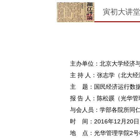
寅初大讲
主办单位：
北京大学经济
主 持 人：
张志学（北大经
主
题：国民经济运行数
报 告 人：陈松蹊（光华
与会人员：学部各院所同
时
间：
2016
年
12
月
20
日
地
点：光华管理学院
2
号